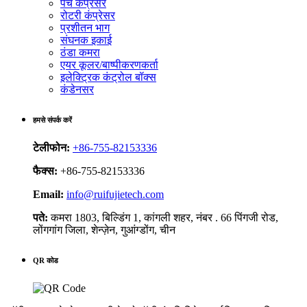
पेंच कंप्रेसर
रोटरी कंप्रेसर
प्रशीतन भाग
संघनक इकाई
ठंडा कमरा
एयर कूलर/बाष्पीकरणकर्ता
इलेक्ट्रिक कंट्रोल बॉक्स
कंडेनसर
हमसे संपर्क करें
टेलीफोन:
+86-755-82153336
फैक्स:
+86-755-82153336
Email:
info@ruifujietech.com
पते:
कमरा 1803, बिल्डिंग 1, कांगली शहर, नंबर . 66 पिंगजी रोड,
लोंगगांग जिला, शेन्ज़ेन, गुआंग्डोंग, चीन
QR कोड