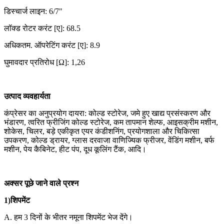
डिस्चार्ज लाइन: 6/7"
लॉक्ड रोटर करंट [ए]: 68.5
अधिकतम. ऑपरेटिंग करंट [ए]: 8.9
घुमावदार प्रतिरोध [Ω]: 1,26
उत्पाद व्यवहार्यता
कंप्रेसर का अनुप्रयोग दायरा: कोल्ड स्टोरेज, जमे हुए खाद्य प्रसंस्करण और
भंडारण, त्वरित फ्रीजिंग कोल्ड स्टोरेज, कम तापमान शेल्फ, आइसक्रीम मशीन,
शोकेस, चिलर, बड़े एकीकृत एयर कंडीशनिंग, प्रयोगशाला और चिकित्सा
उपकरण, कोल्ड ड्रायर, ग्लास दरवाजा वाणिज्यिक फ्रीजर, वेंडिंग मशीन, बर्फ
मशीन, पेय कैबिनेट, हीट पंप, दूध कूलिंग टैंक, आदि।
अक्सर पूछे जाने वाले प्रश्न
1)शिपमेंट
A. हम 3 दिनों के भीतर नमूना शिपमेंट भेज देंगे।