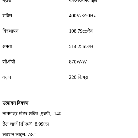
ब्रांड
कैरियर/कार्लाइल
शक्ति
400V/3/50Hz
विस्थापन
108.79cc/रेव
क्षमता
514.25m3/H
सीओपी
870W/W
वज़न
220 किग्रा
उत्पादन विवरण
नाममात्र मोटर शक्ति [एचपी]: 140
तेल चार्ज [डीएम³]: 8.99एल
सक्शन लाइन: 7/8"