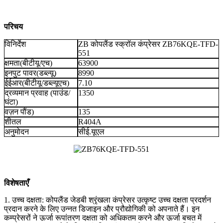
परिचय
विनिर्देश
ZB कोपलैंड स्क्रॉल कंप्रेसर ZB76KQE-TFD-
551
क्षमता(बीटीयू/एच)
63900
इनपुट पावर(डब्ल्यू)
8990
ईईआर(बीटीयू/डब्ल्यूएच)
7.10
द्रव्यमान प्रवाह (पाउंड/
1350
घंटा)
वज़न पौंड)
135
शीतल
R404A
अनुमोदन
सीई.यूएल
विशेषताएँ
1. उच्च दक्षता: कोपलैंड जेडबी श्रृंखला कंप्रेसर उत्कृष्ट उच्च दक्षता प्रदर्शन
प्रदान करने के लिए उन्नत डिजाइन और प्रौद्योगिकी को अपनाते हैं। इन
कम्प्रेसरों ने ऊर्जा रूपांतरण दक्षता को अधिकतम करने और ऊर्जा बचत में