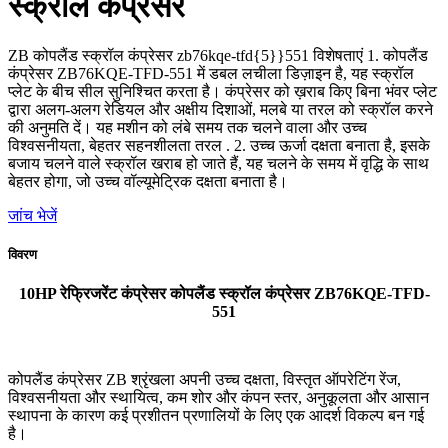
स्क्रॉल कंप्रेसर
ZB कोपलैंड स्क्रॉल कंप्रेसर zb76kqe-tfd{5}}551 विशेषताएं 1. कोपलैंड
कंप्रेसर ZB76KQE-TFD-551 में डबल लचीला डिज़ाइन है, यह स्क्रॉल
प्लेट के बीच सील सुनिश्चित करता है। कंप्रेसर को ख़राब किए बिना भंवर प्लेट
द्वारा अलग-अलग रेडियल और अक्षीय दिशाओं, मलबे या तरल को स्क्रॉल करने
की अनुमति दें। यह मशीन को लंबे समय तक चलने वाला और उच्च
विश्वसनीयता, बेहतर सहनशीलता तरल . 2. उच्च ऊर्जा दक्षता बनाता है, इसके
बजाय चलने वाले स्क्रॉल खराब हो जाते हैं, यह चलने के समय में वृद्धि के साथ
बेहतर होगा, जो उच्च वॉल्यूमेट्रिक दक्षता बनाता है।
जांच भेजें
विवरण
10HP रेफ्रिजरेंट कंप्रेसर कोपलैंड स्क्रॉल कंप्रेसर ZB76KQE-TFD-
551
कोपलैंड कंप्रेसर ZB श्रृंखला अपनी उच्च दक्षता, विस्तृत ऑपरेटिंग रेंज,
विश्वसनीयता और स्थायित्व, कम शोर और कंपन स्तर, अनुकूलता और आसान
स्थापना के कारण कई प्रशीतन प्रणालियों के लिए एक आदर्श विकल्प बन गई
है।