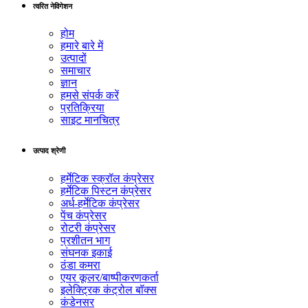
त्वरित नेविगेशन
होम
हमारे बारे में
उत्पादों
समाचार
ज्ञान
हमसे संपर्क करें
प्रतिक्रिया
साइट मानचित्र
उत्पाद श्रेणी
हर्मेटिक स्क्रॉल कंप्रेसर
हर्मेटिक पिस्टन कंप्रेसर
अर्ध-हर्मेटिक कंप्रेसर
पेंच कंप्रेसर
रोटरी कंप्रेसर
प्रशीतन भाग
संघनक इकाई
ठंडा कमरा
एयर कूलर/बाष्पीकरणकर्ता
इलेक्ट्रिक कंट्रोल बॉक्स
कंडेनसर