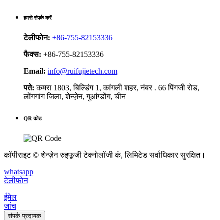
हमसे संपर्क करें
टेलीफोन:
+86-755-82153336
फैक्स:
+86-755-82153336
Email:
info@ruifujietech.com
पते:
कमरा 1803, बिल्डिंग 1, कांगली शहर, नंबर . 66 पिंगजी रोड,
लोंगगांग जिला, शेन्ज़ेन, गुआंग्डोंग, चीन
QR कोड
कॉपीराइट © शेन्ज़ेन रुइफूजी टेक्नोलॉजी कं, लिमिटेड सर्वाधिकार सुरक्षित।
whatsapp
टेलीफोन
ईमेल
जांच
संपर्क प्रदायक